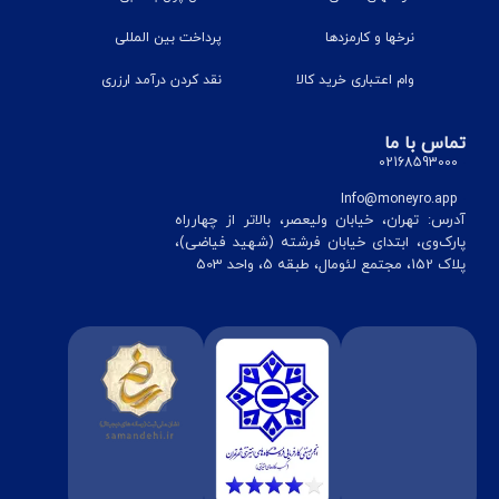
نرخ‎ها و کارمزدها
پرداخت بین المللی
وام اعتباری خرید کالا
نقد کردن درآمد ارزری
تماس با ما
02168593000
Info@moneyro.app
آدرس: تهران، خیابان ولیعصر، بالاتر از چهارراه
پارک‌وی، ابتدای خیابان فرشته (شهید فیاضی)،
پلاک 152، مجتمع لئومال، طبقه 5، واحد 503