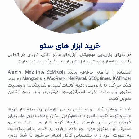
خرید ابزار های سئو
در دنیای
بازاریابی دیجیتال
، ابزارهای سئو نقش کلیدی در تحلیل
رقبا، بهینه‌سازی محتوا و افزایش بازدید ارگانیک سایت‌ها دارند.
استفاده از ابزارهای حرفه‌ای مانند
،
SEMrush
،
Moz Pro
،
Ahrefs
KWFinder
،
SEOptimer
،
NeilPatel
،
WooRank
و
Mangools
به شما
کمک می‌کند تا با بررسی دقیق کلمات کلیدی، بک‌لینک‌ها و وضعیت
سئوی وب‌سایت خود، استراتژی‌های مؤثرتری برای رشد آنلاین
تدوین کنید.
شما می‌توانید اکانت و لایسنس رسمی ابزارهای برتر سئو را از طریق
مانیرو تهیه کنید. مانیرو با فراهم‌کردن امکان پرداخت بین‌المللی برای
کاربران ایرانی، این فرصت را ایجاد کرده تا از هر سایت خارجی،
اشتراک ابزار سئوی مورد نظر خود را خریداری کنید. تمام پرداخت‌ها
به صورت امن و با پشتیبانی کامل انجام می‌شود تا شما بدون