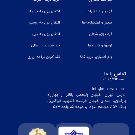
قوانین و مقررات
انتقال پول به ترکیه
مجوز و اعتبارنامه‌ها
انتقال پول به روسیه
فرصتهای شغلی
انتقال پول به دبی
نرخ‎ها و کارمزدها
پرداخت بین المللی
وام اعتباری خرید کالا
نقد کردن درآمد ارزری
تماس با ما
02168593000
Info@moneyro.app
آدرس: تهران، خیابان ولیعصر، بالاتر از چهارراه
پارک‌وی، ابتدای خیابان فرشته (شهید فیاضی)،
پلاک 152، مجتمع لئومال، طبقه 5، واحد 503