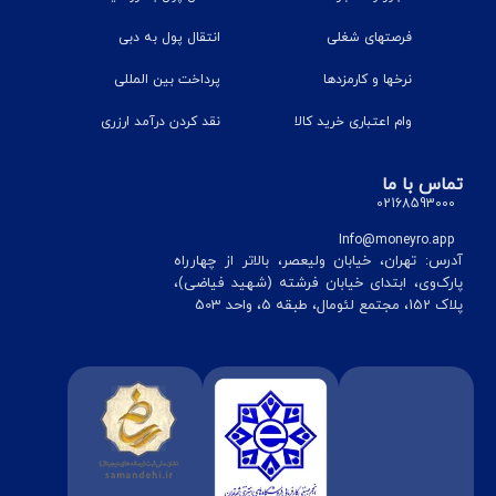
فرصتهای شغلی
انتقال پول به دبی
نرخ‎ها و کارمزدها
پرداخت بین المللی
وام اعتباری خرید کالا
نقد کردن درآمد ارزری
تماس با ما
02168593000
Info@moneyro.app
آدرس: تهران، خیابان ولیعصر، بالاتر از چهارراه
پارک‌وی، ابتدای خیابان فرشته (شهید فیاضی)،
پلاک 152، مجتمع لئومال، طبقه 5، واحد 503