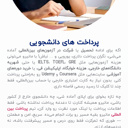
پرداخت های دانشجویی
اگه برای ادامه
تحصیل
یا
شرکت در آزمون‌های بین‌المللی
آماده
می‌شی، نگران پرداخت دلاری، یورویی و … نباش! با مانیرو می‌تونی
هزینه آزمون‌هایی مثل
GRE
،
TOEFL
،
IELTS
یا حتی
شهریه
دانشگاه‌های خارجی
،
هزینه خوابگاه
،
اپلیکیشن فی
، یا
خرید دوره‌های
آموزشی
سایت‌هایی مثل
Coursera
و
Udemy
رو به‌راحتی پرداخت
کنی. بدون نیاز به کارت اعتباری خارجی یا حساب بین‌المللی، فقط
چند تا کلیک تا رسید رسمی فاصله داری.
چه تازه بخوای برای اپلای آماده شی، چه دانشجوی خارج از کشور
باشی، مانیرو همیشه کنارتِ تا دغدغه پرداخت نداشته باشی. فقط
اطلاعات پرداخت یا لینک مورد نظرت رو وارد کن، تیم
پرداخت بین
المللی
مانیرو بقیه مسیر رو برات انجام می‌ده. سریع، امن و مطمئن
— طوری که تمرکزت فقط روی درس و مسیر پیشرفتت باشه، نه
دردسرهای ارزی.