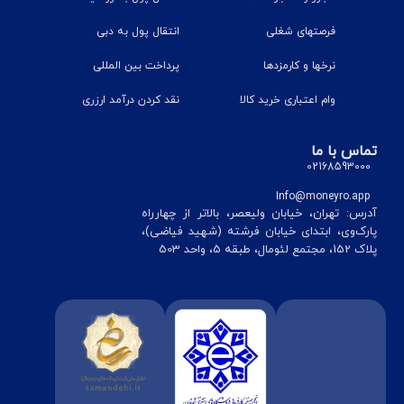
فرصتهای شغلی
انتقال پول به دبی
نرخ‎ها و کارمزدها
پرداخت بین المللی
وام اعتباری خرید کالا
نقد کردن درآمد ارزری
تماس با ما
02168593000
Info@moneyro.app
آدرس: تهران، خیابان ولیعصر، بالاتر از چهارراه
پارک‌وی، ابتدای خیابان فرشته (شهید فیاضی)،
پلاک 152، مجتمع لئومال، طبقه 5، واحد 503