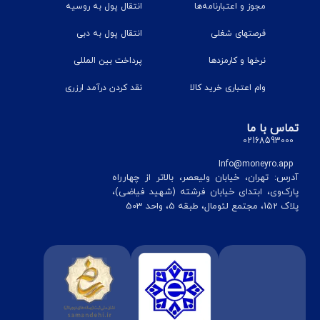
مجوز و اعتبارنامه‌ها
انتقال پول به روسیه
فرصتهای شغلی
انتقال پول به دبی
نرخ‎ها و کارمزدها
پرداخت بین المللی
وام اعتباری خرید کالا
نقد کردن درآمد ارزری
تماس با ما
02168593000
Info@moneyro.app
آدرس: تهران، خیابان ولیعصر، بالاتر از چهارراه
پارک‌وی، ابتدای خیابان فرشته (شهید فیاضی)،
پلاک 152، مجتمع لئومال، طبقه 5، واحد 503