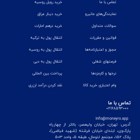
تماس با ما
خرید روبل روسیه
نمایندگی‌های مانیرو
خرید دینار عراق
سوالات متداول
خرید درهم امارات
قوانین و مقررات
انتقال پول به ترکیه
مجوز و اعتبارنامه‌ها
انتقال پول به روسیه
فرصتهای شغلی
انتقال پول به دبی
نرخ‎ها و کارمزدها
پرداخت بین المللی
وام اعتباری خرید کالا
نقد کردن درآمد ارزری
تماس با ما
02168593000
Info@moneyro.app
آدرس: تهران، خیابان ولیعصر، بالاتر از چهارراه
پارک‌وی، ابتدای خیابان فرشته (شهید فیاضی)،
پلاک 152، مجتمع لئومال، طبقه 5، واحد 503