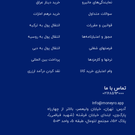
نمایندگی‌های مانیرو
خرید دینار عراق
سوالات متداول
خرید درهم امارات
قوانین و مقررات
انتقال پول به ترکیه
مجوز و اعتبارنامه‌ها
انتقال پول به روسیه
فرصتهای شغلی
انتقال پول به دبی
نرخ‎ها و کارمزدها
پرداخت بین المللی
وام اعتباری خرید کالا
نقد کردن درآمد ارزری
تماس با ما
02168593000
Info@moneyro.app
آدرس: تهران، خیابان ولیعصر، بالاتر از چهارراه
پارک‌وی، ابتدای خیابان فرشته (شهید فیاضی)،
پلاک 152، مجتمع لئومال، طبقه 5، واحد 503