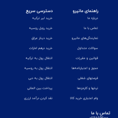
راهنمای مانیرو
دسترسی سریع
درباره ما
خرید لیر ترکیه
تماس با ما
خرید روبل روسیه
نمایندگی‌های مانیرو
خرید دینار عراق
سوالات متداول
خرید درهم امارات
قوانین و مقررات
انتقال پول به ترکیه
مجوز و اعتبارنامه‌ها
انتقال پول به روسیه
فرصتهای شغلی
انتقال پول به دبی
نرخ‎ها و کارمزدها
پرداخت بین المللی
وام اعتباری خرید کالا
نقد کردن درآمد ارزری
تماس با ما
02168593000