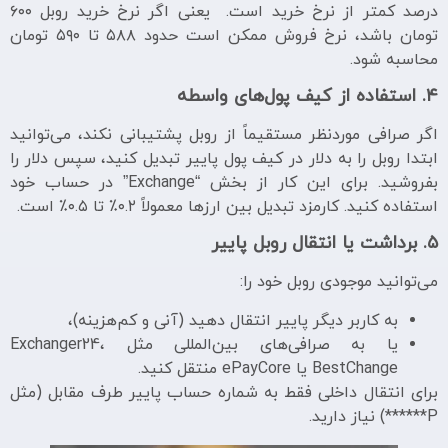
درصد کمتر از نرخ خرید است. یعنی اگر نرخ خرید روبل ۶۰۰
تومان باشد، نرخ فروش ممکن است حدود ۵۸۸ تا ۵۹۰ تومان
محاسبه شود.
۴. استفاده از کیف پول‌های واسطه
اگر صرافی موردنظر مستقیماً از روبل پشتیبانی نکند، می‌توانید
ابتدا روبل را به دلار در کیف پول پاییر تبدیل کنید، سپس دلار را
بفروشید. برای این کار از بخش “Exchange” در حساب خود
استفاده کنید. کارمزد تبدیل بین ارزها معمولاً ۰.۲٪ تا ۰.۵٪ است.
۵. برداشت یا انتقال روبل پاییر
می‌توانید موجودی روبل خود را:
به کاربر دیگر پاییر انتقال دهید (آنی و کم‌هزینه)،
یا به صرافی‌های بین‌المللی مثل Exchanger24،
BestChange یا ePayCore منتقل کنید.
برای انتقال داخلی فقط به شماره حساب پاییر طرف مقابل (مثل
P******) نیاز دارید.