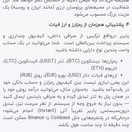
همیشه می‌داند چه مبلغی دقیقاً از حسابش کسر خواهد شد. این
شفافیت در محیط‌های پرنوسان ارزی (مانند ایران و روسیه) یک
مزیت بزرگ محسوب می‌شود.
۴. پشتیبانی هم‌زمان از رمزارز و ارز فیات
پاییر درواقع ترکیبی از صرافی داخلی، کیف‌پول چندارزی و
سیستم پرداخت بین‌المللی است. شما می‌توانید در یک حساب
واحد، چندین نوع دارایی داشته باشید:
رمزارزها: بیت‌کوین (BTC)، تتر (USDT)، لایت‌کوین (LTC)،
اتریوم (ETH)
ارزهای فیات: دلار (USD)، یورو (EUR)، روبل (RUB)
این یعنی نیازی نیست بین کیف‌پول رمزارز و حساب بانکی خود
در رفت‌وآمد باشید. به‌عنوان مثال، می‌توانید درآمد روبلی خود را
در همان پنل به تتر تبدیل کرده و به صرافی بایننس ارسال کنید
— بدون نیاز به خروج وجه از سیستم. از نظر سرعت نیز، تبدیل
درون‌سیستمی پاییر تقریباً آنی (Instant) انجام می‌شود؛
درحالی‌که در پلتفرم‌هایی مثل Coinbase یا Binance ممکن است
چند دقیقه تا چند ساعت طول بکشد.