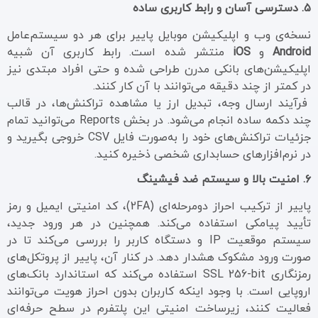
۵. دسترسی آسان و رابط کاربری ساده
نسخه‌ی وب و اپلیکیشن موبایل پاییر برای هر دو سیستم‌عامل
Android
و
iOS
منتشر شده است. رابط کاربری آن شبیه
اپلیکیشن‌های بانکی مدرن طراحی شده و حتی افراد مبتدی نیز
در کمتر از چند دقیقه می‌توانند با آن کار کنند.
فرآیند ارسال وجه، تبدیل ارز یا مشاهده تراکنش‌ها، در قالب
چند دکمه ساده انجام می‌شود. در بخش Reports می‌توانید تمام
جزئیات تراکنش‌های خود را به‌صورت فایل CSV خروجی بگیرید و
در نرم‌افزارهای حسابداری شخصی ذخیره کنید.
۶. امنیت بالا و سیستم ضد فیشینگ
پاییر از ترکیب احراز دومرحله‌ای (2FA)، کد امنیتی ایمیل و رمز
تأیید پیامکی استفاده می‌کند. همچنین در هر ورود جدید،
سیستم موقعیت IP و دستگاه کاربر را بررسی می‌کند تا در
صورت ورود مشکوک هشدار دهد. در کنار آن، پاییر از پروتکل‌های
رمزنگاری SSL 256-bit استفاده می‌کند که استاندارد بانک‌های
اروپایی است. با وجود اینکه کاربران بدون احراز هویت می‌توانند
فعالیت کنند، زیرساخت امنیتی این پلتفرم در سطح حرفه‌ای