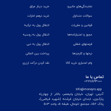
نمایندگی‌های مانیرو
خرید دینار عراق
سوالات متداول
خرید درهم امارات
قوانین و مقررات
انتقال پول به ترکیه
مجوز و اعتبارنامه‌ها
انتقال پول به روسیه
فرصتهای شغلی
انتقال پول به دبی
نرخ‎ها و کارمزدها
پرداخت بین المللی
وام اعتباری خرید کالا
نقد کردن درآمد ارزری
تماس با ما
02168593000
Info@moneyro.app
آدرس: تهران، خیابان ولیعصر، بالاتر از چهارراه
پارک‌وی، ابتدای خیابان فرشته (شهید فیاضی)،
پلاک 152، مجتمع لئومال، طبقه 5، واحد 503