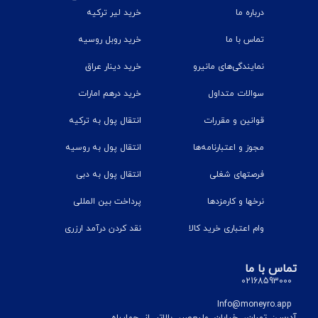
درباره ما
خرید لیر ترکیه
تماس با ما
خرید روبل روسیه
نمایندگی‌های مانیرو
خرید دینار عراق
سوالات متداول
خرید درهم امارات
قوانین و مقررات
انتقال پول به ترکیه
مجوز و اعتبارنامه‌ها
انتقال پول به روسیه
فرصتهای شغلی
انتقال پول به دبی
نرخ‎ها و کارمزدها
پرداخت بین المللی
وام اعتباری خرید کالا
نقد کردن درآمد ارزری
تماس با ما
02168593000
Info@moneyro.app
آدرس: تهران، خیابان ولیعصر، بالاتر از چهارراه