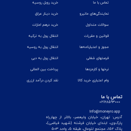
تماس با ما
خرید روبل روسیه
نمایندگی‌های مانیرو
خرید دینار عراق
سوالات متداول
خرید درهم امارات
قوانین و مقررات
انتقال پول به ترکیه
مجوز و اعتبارنامه‌ها
انتقال پول به روسیه
فرصتهای شغلی
انتقال پول به دبی
نرخ‎ها و کارمزدها
پرداخت بین المللی
وام اعتباری خرید کالا
نقد کردن درآمد ارزری
تماس با ما
02168593000
Info@moneyro.app
آدرس: تهران، خیابان ولیعصر، بالاتر از چهارراه
پارک‌وی، ابتدای خیابان فرشته (شهید فیاضی)،
پلاک 152، مجتمع لئومال، طبقه 5، واحد 503