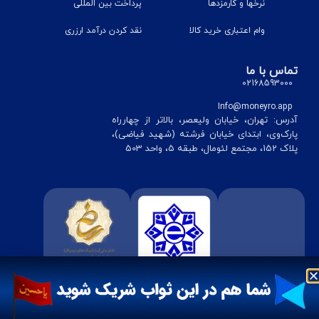
نرخ‎ها و کارمزدها
پرداخت بین المللی
وام اعتباری خرید کالا
نقد کردن درآمد ارزری
تماس با ما
02168593000
Info@moneyro.app
آدرس: تهران، خیابان ولیعصر، بالاتر از چهارراه
پارک‌وی، ابتدای خیابان فرشته (شهید فیاضی)،
پلاک 152، مجتمع لئومال، طبقه 5، واحد 503