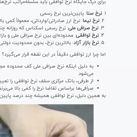
برای درک جایگاه نرخ توافقی باید سلسله‌مراتب نرخ‌ها
۱.
نرخ سنا
: پایین‌ترین نرخ رسمی
۲.
نرخ نیما
: نرخ ارز صادراتی/وارداتی، معمولاً کمی بالا
۳.
نرخ صرافی ملی
: نرخ رسمی اسکناس که روزانه چند 
4.
نرخ توافقی
: محدوده‌ای بین نرخ صرافی ملی و بازار
5.
نرخ بازار آزاد
: بالاترین نرخ، بدون محدودیت دولتی
اما چرا ارز توافقی دقیقاً در این نقطه قرار می‌گیرد؟
به دلیل اینکه نرخ صرافی ملی کف محدوده مجاز
می‌شود.
از طرفی، بانک مرکزی سقف نرخ توافقی را تعیین 
صرافی‌ها براساس تقاضا نرخ را کمی بالا می‌برن
به همین دلیل، نرخ توافقی همیشه چند درصد پایین‌تر 