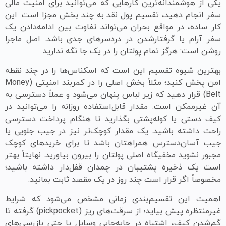
یکی از هوشمندانه‌ترین کارهایی که می‌توانید برای امنیت مالی
سفر انجام دهید، تقسیم پول نقد به چند بخش مجزا است. این
کار ساده، در مواقع بحران می‌تواند تفاوت بین ادامه‌دادن یک
سفر آرام یا گرفتارشدن در دردسرهای جدی باشد. اصل ماجرا
روشن است: هرگز تمام پولتان را در یک جا نگه ندارید.
بهترین شیوه تقسیم این است که اسکناس‌ها را در چند نقطه
امن پخش کنید؛ مثلاً بخش اصلی را در کمربند امنیتی (Money
Belt) قرار دهید که زیر لباس پنهان می‌شود و عملاً دسترسی به
آن غیرممکن است. مقدار قابل‌استفاده روزانه را می‌توانید در
کیف دستی یا کوله‌پشتی بگذارید تا هنگام پرداخت دسترسی
راحت داشته باشید. یک مقدار کوچک‌تر نیز در جیب جلویی یا
جیب آسان‌دسترس همراهتان باشد تا برای خریدهای کوچک
مجبور نشوید مخفیگاه اصلی پولتان را بیرون بیاورید. نهایتاً بهتر
است یک ذخیره پشتیبان در چمدان قفل‌دار داشته باشید؛
مخصوصاً اگر قرار است چند روز در یک مقصد ثابت بمانید.
اهمیت این تقسیم‌بندی زمانی مشخص می‌شود که شرایط
غیرمنتظره پیش بیاید؛ از سرقت‌های ریز (pickpocket) گرفته تا
گم‌شدن کیف، اشتباه در جا‌به‌جایی وسایل یا حتی بازرسی‌های