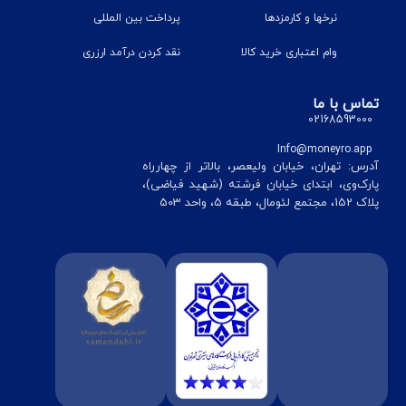
نرخ‎ها و کارمزدها
پرداخت بین المللی
وام اعتباری خرید کالا
نقد کردن درآمد ارزری
تماس با ما
02168593000
Info@moneyro.app
آدرس: تهران، خیابان ولیعصر، بالاتر از چهارراه
پارک‌وی، ابتدای خیابان فرشته (شهید فیاضی)،
پلاک 152، مجتمع لئومال، طبقه 5، واحد 503